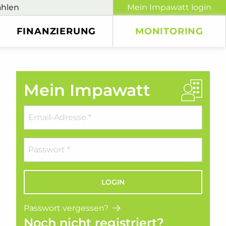
ählen
Mein Impawatt login
FINANZIERUNG
MONITORING
Mein Impawatt
Passwort vergessen?
Noch nicht registriert?